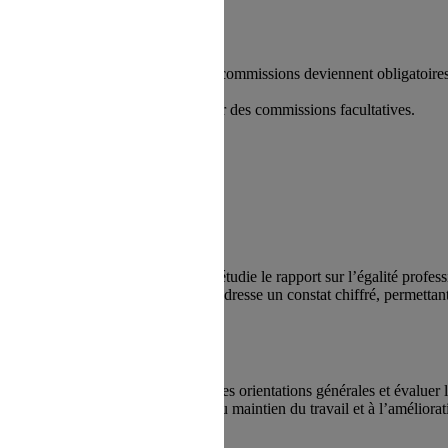
À partir de 200 salariés
, certaines commissions deviennent obligatoires
Le CE garde la liberté de créer des commissions facultatives.
ans l’entreprise. Chaque année, elle étudie le rapport sur l’égalité pro
onditions de travail... Ce document dresse un constat chiffré, permetta
du plan de formation pour analyser les orientations générales et évaluer 
s actions visant à l’adaptation et au maintien du travail et à l’amélior