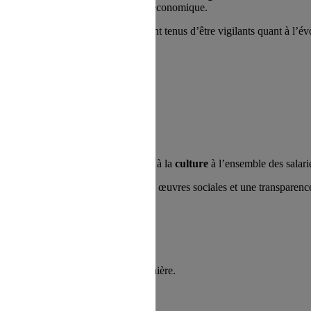
êt des salariés dans les décisions relatives à la
gestion et à l’évoluti
rvices ou aux projets de licenciement économique.
ns prises sur ces sujets. Les élus sont tenus d’être vigilants quant à l’é
r l’accès aux
loisirs
, aux
vacances
et à la
culture
à l’ensemble des salarié
une répartition équitable du budget des œuvres sociales et une transparen
 des décisions prises en réunion plénière.