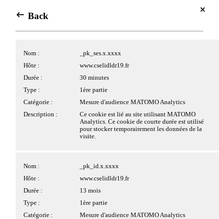
Se connecter
Centre de gestion des cookies
Back
Back
Accés Meyclub
Avec votre accord, nous souhaiterions utiliser des cookies
Se connecter
placés par nous ou nos partenaires sur le site. Les cookies
Cookies applicatifs
Array
Nom :
_pk_ses.x.xxxx
pouvant être déposés sur le site et traités par nos services ou
Agenda
des tiers, ainsi que leurs finalités, vous sont présentés ci-
Hôte :
www.cselidldr19.fr
dessous.
Aou 2026
Nom :
PHPSESSID
Durée :
30 minutes
Si vous donnez votre accord au dépôt de cookies par des
⍟
▲
Hôte :
www.cselidldr19.fr
tiers, ces derniers peuvent traiter vos données de navigation
Type :
1ère partie
pour des finalités qui leur sont propres, conformément à leur
Durée :
Session
Catégorie :
Mesure d'audience MATOMO Analytics
Dim
Lun
Mar
Mer
Jeu
Ven
Sam
politique de confidentialité.
Type :
1ère partie
26
27
28
29
30
31
1
Description :
Ce cookie est lié au site utilisant MATOMO
Analytics. Ce cookie de courte durée est utilisé
Catégorie :
Cookie strictement nécessaire
Cliquez sur les différentes catégories de cookies ci-dessous
pour stocker temporairement les données de la
2
3
4
5
6
7
8
pour obtenir plus de détails sur chacune d'entre elles, et
Description :
Ce cookie permet la gestion de la session.
visite.
choisir les typologies de cookies optionnels que vous
9
10
11
12
13
14
15
souhaitez accepter.
Veuillez noter que si vous bloquez certains types de cookies,
16
17
18
19
20
21
22
Nom :
pwbConsent
Nom :
_pk_id.x.xxxx
votre expérience de navigation et les services que nous
sommes en mesure de vous offrir peuvent être impactés.
23
24
25
26
27
28
29
Hôte :
www.cselidldr19.fr
Hôte :
www.cselidldr19.fr
Durée :
6 mois
Durée :
13 mois
30
31
1
2
3
4
5
>
Plus d'information
Type :
1ère partie
Type :
1ère partie
Tout accepter
Catégorie :
Cookie strictement nécessaire
Catégorie :
Mesure d'audience MATOMO Analytics